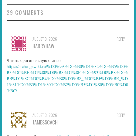
29 COMMENTS
AUGUST 3, 2026
REPLY
HARRYHAW
Читать оригинальную статью:
https://archeagewiki.ru/%D0%9A%D0%B0%D1%82%D0%B5%D0%
B3%D0%BE%D1%80%D0%B8%D1%8F:%D0%93%D0%B8%D0%
BB%D1%8C%D0%B4%D0%B8%D0%B8_%D0%BF%D0%BE_%D
1%81%D0%B5%D1%80%D0%B2%D0%B5%D1%80%D0%B0%D0
%BC/
AUGUST 3, 2026
REPLY
JAMESSCACH