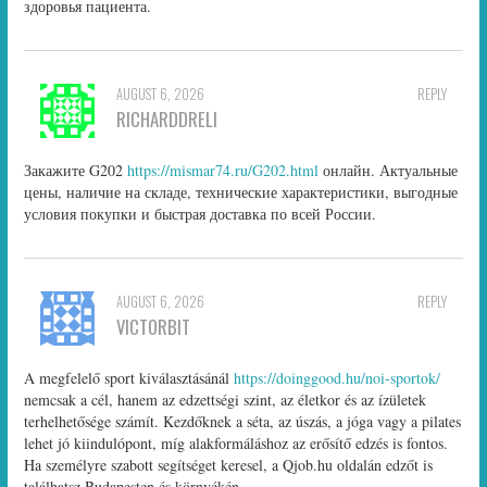
здоровья пациента.
AUGUST 6, 2026
REPLY
RICHARDDRELI
Закажите G202
https://mismar74.ru/G202.html
онлайн. Актуальные
цены, наличие на складе, технические характеристики, выгодные
условия покупки и быстрая доставка по всей России.
AUGUST 6, 2026
REPLY
VICTORBIT
A megfelelő sport kiválasztásánál
https://doinggood.hu/noi-sportok/
nemcsak a cél, hanem az edzettségi szint, az életkor és az ízületek
terhelhetősége számít. Kezdőknek a séta, az úszás, a jóga vagy a pilates
lehet jó kiindulópont, míg alakformáláshoz az erősítő edzés is fontos.
Ha személyre szabott segítséget keresel, a Qjob.hu oldalán edzőt is
találhatsz Budapesten és környékén.