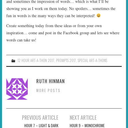
and sometimes the impression of words… which is what I’ll be
showing you as I work on them today. No spoilers… sometimes the
fun in words is the many ways they can be interpreted!
Create something today from these ideas or from your own
inspiration… come and post in the Facebook group and lets see where
words can take us!
12 HOUR ART-A-THON 2017
,
PROMPTS 2017
,
SPECIAL ART-A-THONS
RUTH HINMAN
MORE POSTS
Post
PREVIOUS ARTICLE
NEXT ARTICLE
navigation
HOUR 7 – LIGHT & DARK
HOUR 9 – MONOCHROME